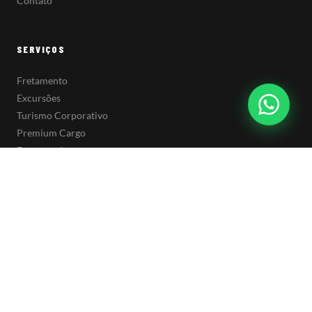
Contato
SERVIÇOS
Fretamento
Excursões
Turismo Corporativo
Premium Cargo
Encomendas
CONTATO
(51) 98064-4080
contato@premiumtur.com.br
Rua Frederico Mentz, 1050
MATRIZ
Navegantes · Porto Alegre/RS
CEP 90240-110